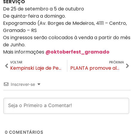
SERVIÇO
De 25 de setembro a 5 de outubro
De quinta-feira a domingo.
Expogramado (Av. Borges de Medeiros, 4111 – Centro,
Gramado – RS
Os ingressos serão colocados à venda a partir do mês
de Junho.
Mais informações
@oktoberfest_gramado
VOLTAR
PRÓXIMA
Kempinski Laje de Pedra promove degustação de vinhos com pré-lançamento de rótulo inédito
PLANTA promove almoço exclusivo com associados e traz CEO do complexo Club Med Gramado para bate papo
Inscrever-se
0
COMENTÁRIOS