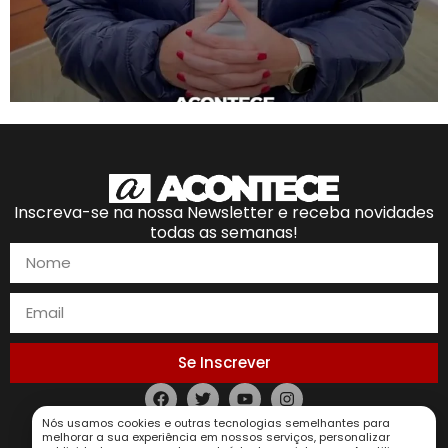
Inscreva-se na nossa Newsletter e receba novidades
todas as semanas!
Se Inscrever
Política de Privacidade
Nós usamos cookies e outras tecnologias semelhantes para
melhorar a sua experiência em nossos serviços, personalizar