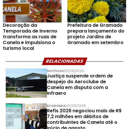
Decoração da
Prefeitura de Gramado
Temporada de Inverno
prepara lançamento do
transforma as ruas de
projeto Jardins de
Canela e impulsiona o
Gramado em setembro
turismo local
RELACIONADAS
NOTÍCIAS
05/08/2026
Justiça suspende ordem de
despejo do Aeroclube de
Canela em disputa com a
Infraero
ECONOMIA
05/08/2026
Refis 2026 negociou mais de R$
7,2 milhões em débitos de
contribuintes de Canela até o
início de agosto