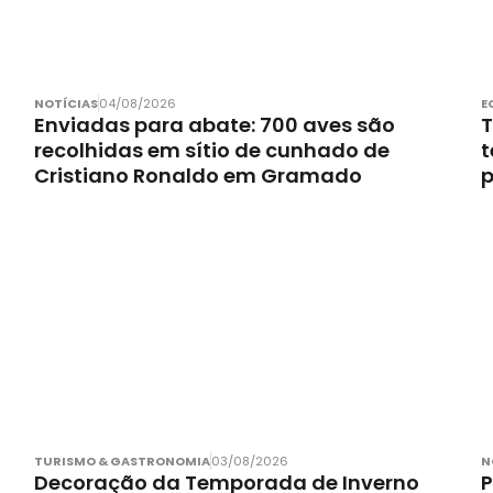
NOTÍCIAS
04/08/2026
E
Enviadas para abate: 700 aves são
T
recolhidas em sítio de cunhado de
t
Cristiano Ronaldo em Gramado
p
TURISMO & GASTRONOMIA
03/08/2026
N
Decoração da Temporada de Inverno
P