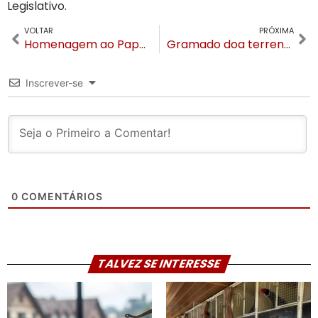
Legislativo.
VOLTAR
PRÓXIMA
Homenagem ao Papa Francisco na Catedral de Pedra de Canela segue até domingo
Gramado doa terreno de 16 hectares para construção do Instituto Federal que terá mais de mil alunos
Inscrever-se
0
COMENTÁRIOS
TALVEZ SE INTERESSE