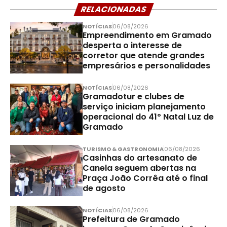
RELACIONADAS
NOTÍCIAS
06/08/2026
Empreendimento em Gramado
desperta o interesse de
corretor que atende grandes
empresários e personalidades
NOTÍCIAS
06/08/2026
Gramadotur e clubes de
serviço iniciam planejamento
operacional do 41º Natal Luz de
Gramado
TURISMO & GASTRONOMIA
06/08/2026
Casinhas do artesanato de
Canela seguem abertas na
Praça João Corrêa até o final
de agosto
NOTÍCIAS
06/08/2026
Prefeitura de Gramado