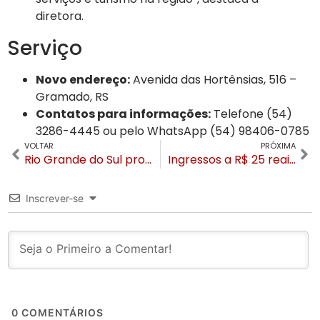
diretora.
Serviço
Novo endereço:
Avenida das Hortênsias, 516 –
Gramado, RS
Contatos para informações:
Telefone (54)
3286-4445 ou pelo WhatsApp (54) 98406-0785
VOLTAR
PRÓXIMA
Rio Grande do Sul projeta receber 5,3 milhões de visitantes na temporada de inverno e destinos se preparam
Ingressos a R$ 25 reais: Palácio dos Festivais em Gramado voltará a ter sessões de Cinema aos fins de semana partir de julho
Inscrever-se
0
COMENTÁRIOS