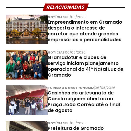
RELACIONADAS
NOTÍCIAS
06/08/2026
Empreendimento em Gramado
desperta o interesse de
corretor que atende grandes
empresários e personalidades
NOTÍCIAS
06/08/2026
Gramadotur e clubes de
serviço iniciam planejamento
operacional do 41º Natal Luz de
Gramado
TURISMO & GASTRONOMIA
06/08/2026
Casinhas do artesanato de
Canela seguem abertas na
Praça João Corrêa até o final
de agosto
NOTÍCIAS
06/08/2026
Prefeitura de Gramado