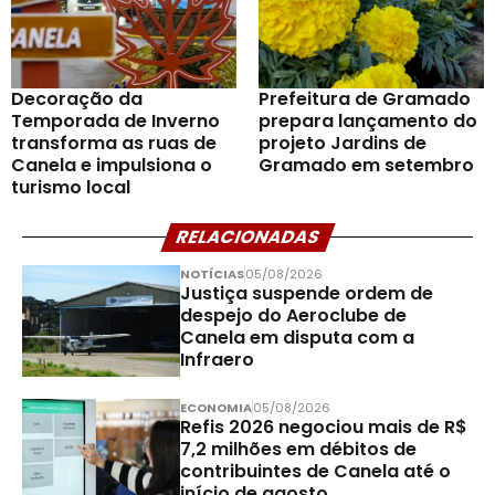
Decoração da
Prefeitura de Gramado
Temporada de Inverno
prepara lançamento do
transforma as ruas de
projeto Jardins de
Canela e impulsiona o
Gramado em setembro
turismo local
RELACIONADAS
NOTÍCIAS
05/08/2026
Justiça suspende ordem de
despejo do Aeroclube de
Canela em disputa com a
Infraero
ECONOMIA
05/08/2026
Refis 2026 negociou mais de R$
7,2 milhões em débitos de
contribuintes de Canela até o
início de agosto