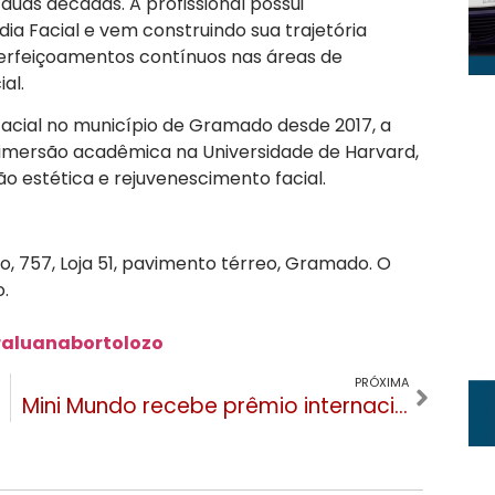
duas décadas. A profissional possui
ia Facial e vem construindo sua trajetória
perfeiçoamentos contínuos nas áreas de
al.
cial no município de Gramado desde 2017, a
a imersão acadêmica na Universidade de Harvard,
o estética e rejuvenescimento facial.
o, 757, Loja 51, pavimento térreo, Gramado. O
.
aluanabortolozo
PRÓXIMA
Mini Mundo recebe prêmio internacional e se consolida entre as melhores atrações do mundo