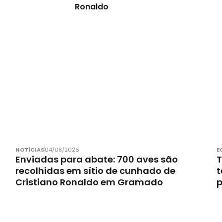
Ronaldo
NOTÍCIAS
04/08/2026
E
Enviadas para abate: 700 aves são
T
recolhidas em sítio de cunhado de
t
Cristiano Ronaldo em Gramado
p