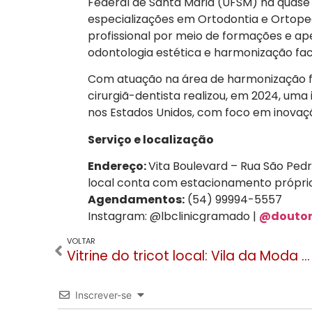
Federal de Santa Maria (UFSM) há quase 
especializações em Ortodontia e Ortoped
profissional por meio de formações e a
odontologia estética e harmonização faci
Com atuação na área de harmonização fa
cirurgiã-dentista realizou, em 2024, um
nos Estados Unidos, com foco em inovaçã
Serviço e localização
Endereço:
Vita Boulevard – Rua São Pedr
local conta com estacionamento próprio
Agendamentos:
(54) 99994-5557
Instagram: @lbclinicgramado |
@doutor
VOLTAR
Vitrine do tricot local: Vila da Moda destaca potencial da indústria malheira em Gramado
Inscrever-se