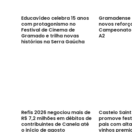
Educavídeo celebra 15 anos
Gramadense 
com protagonismo no
novos reforç
Festival de Cinema de
Campeonato 
Gramado e trilha novas
A2
histórias na Serra Gaúcha
Refis 2026 negociou mais de
Castelo Sain
R$ 7,2 milhões em débitos de
promove festi
contribuintes de Canela até
pais com alt
o início de agosto
vinhos premi