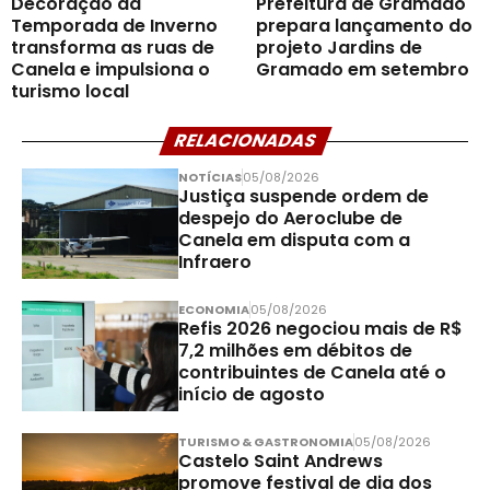
Decoração da
Prefeitura de Gramado
Temporada de Inverno
prepara lançamento do
transforma as ruas de
projeto Jardins de
Canela e impulsiona o
Gramado em setembro
turismo local
RELACIONADAS
NOTÍCIAS
05/08/2026
Justiça suspende ordem de
despejo do Aeroclube de
Canela em disputa com a
Infraero
ECONOMIA
05/08/2026
Refis 2026 negociou mais de R$
7,2 milhões em débitos de
contribuintes de Canela até o
início de agosto
TURISMO & GASTRONOMIA
05/08/2026
Castelo Saint Andrews
promove festival de dia dos