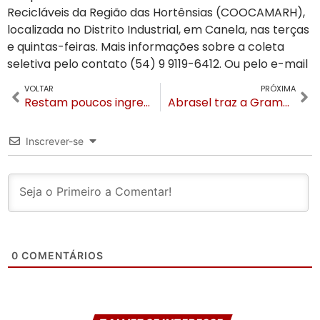
Recicláveis da Região das Hortênsias (COOCAMARH),
localizada no Distrito Industrial, em Canela, nas terças
e quintas-feiras. Mais informações sobre a coleta
seletiva pelo contato (54) 9 9119-6412. Ou pelo e-mail
VOLTAR
PRÓXIMA
Restam poucos ingressos para V Feijoada da Solidariedade
Abrasel traz a Gramado o chef Ícaro Conceição para evento sobre estratégias na gastronomia nesta segunda (31)
Inscrever-se
0
COMENTÁRIOS