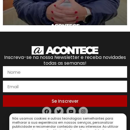
Inscreva-se na nossa Newsletter e receba novidades
todas as semanas!
Se Inscrever
Nós usamos cookies e outras tecnologias semelhantes para
Política de Privacidade
melhorar a sua experiência em nossos serviços, personalizar
publicidade e recomendar conteúdo de seu interesse. Ao utilizar