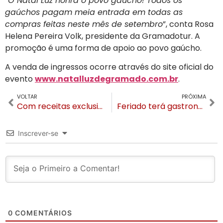
“
O Natal Luz honra o povo gaúcho! Todos os
gaúchos pagam meia entrada em todas as
compras feitas neste mês de setembro
”, conta Rosa
Helena Pereira Volk, presidente da Gramadotur. A
promoção é uma forma de apoio ao povo gaúcho.
A venda de ingressos ocorre através do site oficial do
evento
www.natalluzdegramado.com.br
.
VOLTAR
PRÓXIMA
Com receitas exclusivas Sabores de Canela inicia nesta quarta (4). Saiba como participar
Feriado terá gastronomia e atrações nos restaurantes, hotéis, pousadas e parques de Canela
Inscrever-se
0
COMENTÁRIOS