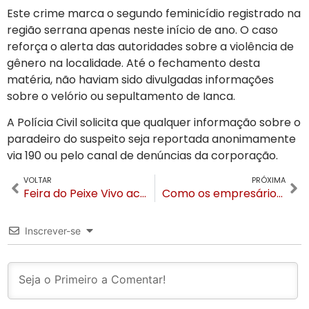
Este crime marca o segundo feminicídio registrado na
região serrana apenas neste início de ano. O caso
reforça o alerta das autoridades sobre a violência de
gênero na localidade. Até o fechamento desta
matéria, não haviam sido divulgadas informações
sobre o velório ou sepultamento de Ianca.
A Polícia Civil solicita que qualquer informação sobre o
paradeiro do suspeito seja reportada anonimamente
via 190 ou pelo canal de denúncias da corporação.
VOLTAR
PRÓXIMA
Feira do Peixe Vivo acontece neste sábado (07) na Várzea Grande
Como os empresários Priscila e Juliano Miyake elevam o padrão de gestão imobiliária em Gramado e Canela
Inscrever-se