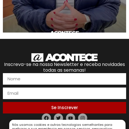
Inscreva-se na nossa Newsletter e receba novidades
todas as semanas!
Se Inscrever
Nós usamos cookies e outras tecnologias semelhantes para
Política de Privacidade
melhorar a sua experiência em nossos serviços, personalizar