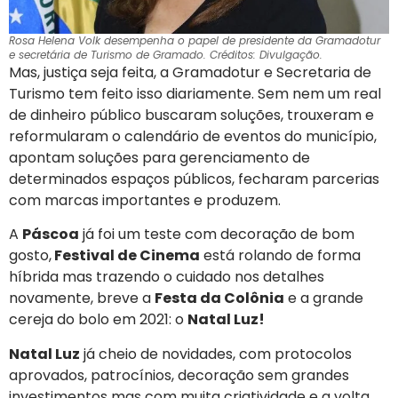
Rosa Helena Volk desempenha o papel de presidente da Gramadotur
e secretária de Turismo de Gramado. Créditos: Divulgação.
Mas, justiça seja feita, a Gramadotur e Secretaria de
Turismo tem feito isso diariamente. Sem nem um real
de dinheiro público buscaram soluções, trouxeram e
reformularam o calendário de eventos do município,
apontam soluções para gerenciamento de
determinados espaços públicos, fecharam parcerias
com marcas importantes e produzem.
A
Páscoa
já foi um teste com decoração de bom
gosto,
Festival de Cinema
está rolando de forma
híbrida mas trazendo o cuidado nos detalhes
novamente, breve a
Festa da Colônia
e a grande
cereja do bolo em 2021: o
Natal Luz!
Natal Luz
já cheio de novidades, com protocolos
aprovados, patrocínios, decoração sem grandes
investimentos mas com muita criatividade e a volta