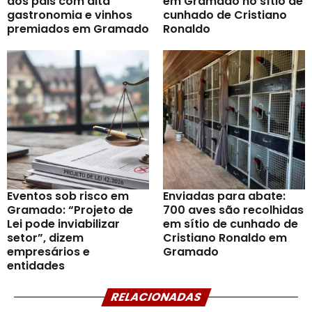
dos pais com alta
em Gramado no sítio de
gastronomia e vinhos
cunhado de Cristiano
premiados em Gramado
Ronaldo
Eventos sob risco em
Enviadas para abate:
Gramado: “Projeto de
700 aves são recolhidas
Lei pode inviabilizar
em sítio de cunhado de
setor”, dizem
Cristiano Ronaldo em
empresários e
Gramado
entidades
RELACIONADAS