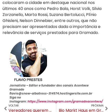
colocaram a cidade em destaque nacional nos
últimos 40 anos como Pedro Bala, Horst Volk, Silvia
Zorzanello, Marta Rossi, Suzana Bertolucci, Plínio
Ghisleni, Nelson Dinnebier, entre outros, que não
precisam ser apresentados dada a importância e
relevância de serviços prestados para Gramado.
Jornalista –
Editor e fundador dos canais Acontece
Gramado
flavio@snow-albatross-314574.hostingersite.com.br
Siga no
Instagram:
https://www.instagram.com/gramadoacontece/
VOLTAR
PRÓXIMA
Vereadores querem que teor do contrato da venda do Hospital seja divulgado
Bio Markt Haus em Gramado tem gastronomia, drinks, vinhos e cervejas