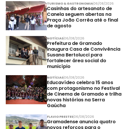
TURISMO & GASTRONOMIA
06/08/2026
Casinhas do artesanato de
Canela seguem abertas na
Praça João Corrêa até o final
de agosto
NOTÍCIAS
06/08/2026
Prefeitura de Gramado
inaugura Casa de Convivência
Susana Bertolucci para
fortalecer área social do
município
NOTÍCIAS
06/08/2026
Educavídeo celebra 15 anos
com protagonismo no Festival
de Cinema de Gramado e trilha
novas histórias na Serra
Gaúcha
FLAVIO PRESTES
06/08/2026
Gramadense anuncia quatro
novos reforços para o