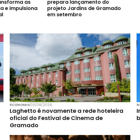
ransforma as
prepara lançamento do
a e impulsiona
projeto Jardins de Gramado
al
em setembro
ECONOMIA
03/08/2026
N
Laghetto é novamente a rede hoteleira
I
oficial do Festival de Cinema de
Gramado