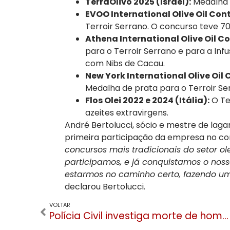
TerraOlivo 2025 (Israel):
Medalha d
EVOO International Olive Oil Cont
Terroir Serrano. O concurso teve 707
Athena International Olive Oil C
para o Terroir Serrano e para a Inf
com Nibs de Cacau.
New York International Olive Oil
Medalha de prata para o Terroir Se
Flos Olei 2022 e 2024 (Itália):
O Ter
azeites extravirgens.
André Bertolucci, sócio e mestre de laga
primeira participação da empresa no co
concursos mais tradicionais do setor ole
participamos, e já conquistamos o nosso
estarmos no caminho certo, fazendo um
declarou Bertolucci.
VOLTAR
Polícia Civil investiga morte de homem a tiros no Bairro Canelinha, em Canela