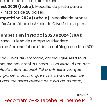
e ouro para o Terroir Serrano.
est 2025 (Itália):
Medalha de prata para o
 inscritos de 28 países.
ompetition 2024 (Grécia):
Medalha de bronze
usão Aromática de Azeite de Oliva Extravirgem
 Competition (NYIOOC) 2023 e 2024 (EUA):
rrano – Blend de Campo Multivarietal.
roir Serrano foi incluído no catálogo que lista 500
r do Olivas de Gramado, afirmou que esta foi a
ncurso em Israel.
“O Terra Olivo Israel é um dos
ícola internacional. Foi a primeira vez que
 primeiro ouro, o que nos traz a certeza de
 dos melhores azeites de oliva do mundo”
,
PRÓXIMA
Fecomércio-RS recebe Guilherme Paulus para debater a retomada do turismo gaúcho