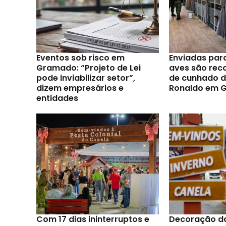
Eventos sob risco em
Enviadas par
Gramado: “Projeto de Lei
aves são reco
pode inviabilizar setor”,
de cunhado d
dizem empresários e
Ronaldo em 
entidades
Com 17 dias ininterruptos e
Decoração d