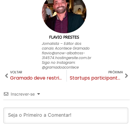
Jornalista – Editor dos
canais Acontece Gramado
flavio@snow-albatross-
314574.hostingersite.com.br
Siga no Instagram:
@gramadoacontece
VOLTAR
PRÓXIMA
Gramado deve restringir caminhões na região central da cidade a partir de abril
Startups participantes da Gramado Summit poderão receber de 200 mil a 1 milhão em investimento
Inscrever-se