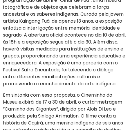
programação de abril é “Olhar de Fuá”, uma mostra
fotográfica e de objetos que celebram a força
ancestral e os saberes indígenas. Curada pela jovem
artista Kaingang Fuá, de apenas 13 anos, a exposição
enfatiza a interligação entre memória, identidade e
sagrado. A abertura oficial acontece no dia 10 de abril,
às 18h e a exposição segue até o dia 30. Além disso,
haverá visitas mediadas para instituições de ensino e
grupos, proporcionando uma experiência educativa e
enriquecedora. A exposição é uma parceria com o
Festival Saíra Encantada, fortalecendo o diálogo
entre diferentes manifestações culturais e
promovendo o reconhecimento da arte indígena.
Em sintonia com essa proposta, o Cineminha do
Museu exibirá, de 17 a 30 de abril, o curta-metragem
“Caminho dos Gigantes”, dirigido por Alois Di Leo e
produzido pela Sinlogo Animation. O filme conta a
história de Oquirá, uma menina indígena de seis anos
que enfrenta o ciclo da vida e o conceito de destino,