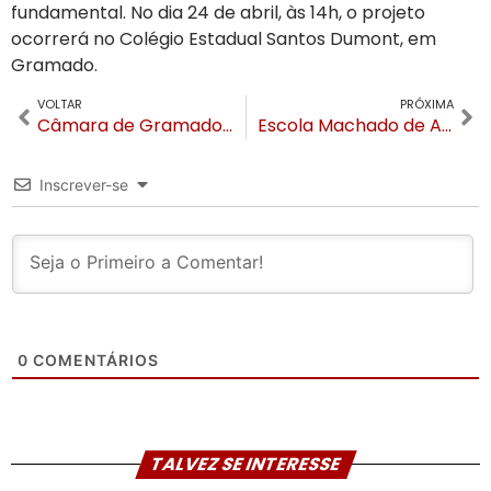
fundamental. No dia 24 de abril, às 14h, o projeto
ocorrerá no Colégio Estadual Santos Dumont, em
Gramado.
VOLTAR
PRÓXIMA
Câmara de Gramado aprova repasse de R$ 2,7 milhões para transporte universitário em 2025
Escola Machado de Assis, do Caracol em Canela, completa 82 anos
Inscrever-se
0
COMENTÁRIOS
TALVEZ SE INTERESSE