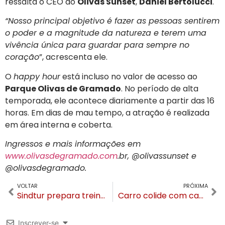
ressalta o CEO do
Olivas Sunset
,
Daniel Bertolucci
.
“Nosso principal objetivo é fazer as pessoas sentirem
o poder e a magnitude da natureza e terem uma
vivência única para guardar para sempre no
coração
”, acrescenta ele.
O
happy hour
está incluso no valor de acesso ao
Parque Olivas de Gramado
. No período de alta
temporada, ele acontece diariamente a partir das 16
horas. Em dias de mau tempo, a atração é realizada
em área interna e coberta.
Ingressos e mais informações em
www.olivasdegramado.com
.br, @olivassunset e
@olivasdegramado.
VOLTAR
PRÓXIMA
Sindtur prepara treinamento internacional para o setor de turismo em Gramado
Carro colide com caminhão na RS-115 e deixa dois feridos em Gramado
Inscrever-se