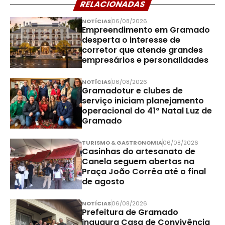
RELACIONADAS
NOTÍCIAS
06/08/2026
Empreendimento em Gramado
desperta o interesse de
corretor que atende grandes
empresários e personalidades
NOTÍCIAS
06/08/2026
Gramadotur e clubes de
serviço iniciam planejamento
operacional do 41º Natal Luz de
Gramado
TURISMO & GASTRONOMIA
06/08/2026
Casinhas do artesanato de
Canela seguem abertas na
Praça João Corrêa até o final
de agosto
NOTÍCIAS
06/08/2026
Prefeitura de Gramado
inaugura Casa de Convivência