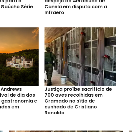
os para o
despejo do Aeroclube de
Gaúcho Série
Canela em disputa com a
Infraero
t Andrews
Justiça proíbe sacrifício de
val de dia dos
700 aves recolhidas em
a gastronomia e
Gramado no sítio de
ados em
cunhado de Cristiano
Ronaldo