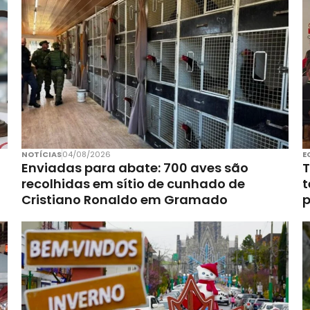
NOTÍCIAS
04/08/2026
E
Enviadas para abate: 700 aves são
T
recolhidas em sítio de cunhado de
t
Cristiano Ronaldo em Gramado
p