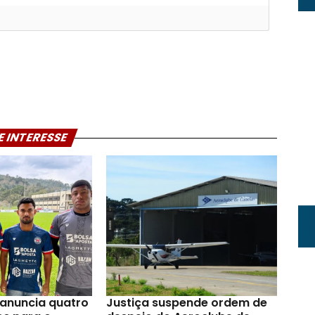
E INTERESSE
anuncia quatro
Justiça suspende ordem de