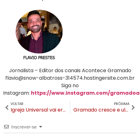
Jornalista – Editor dos canais Acontece Gramado
flavio@snow-albatross-314574.hostingersite.com.br
Siga no
Instagram:
https://www.instagram.com/gramadoa
VOLTAR
PRÓXIMA
Igreja Universal vai erguer Templo de Salomão em Gramado
Gramado cresce e ultrapassa os 40 mil habitantes, segundo o Censo do IBGE
Inscrever-se