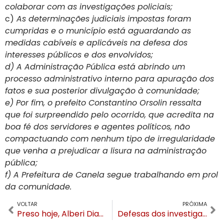
colaborar com as investigações policiais;
c)
As determinações judiciais impostas foram
cumpridas e o município está aguardando as
medidas cabíveis e aplicáveis na defesa dos
interesses públicos e dos envolvidos;
d) A Administração Pública está abrindo um
processo administrativo interno para apuração dos
fatos e sua posterior divulgação à comunidade;
e) Por fim, o prefeito Constantino Orsolin ressalta
que foi surpreendido pelo ocorrido, que acredita na
boa fé dos servidores e agentes políticos, não
compactuando com nenhum tipo de irregularidade
que venha a prejudicar a lisura na administração
pública;
f) A Prefeitura de Canela segue trabalhando em prol
da comunidade.
VOLTAR
PRÓXIMA
Preso hoje, Alberi Dias (MDB) polemizou em março ao sugerir pulverizar Canela com álcool em gel
Defesas dos investigados se manifestam sobre Operação da Polícia Civil