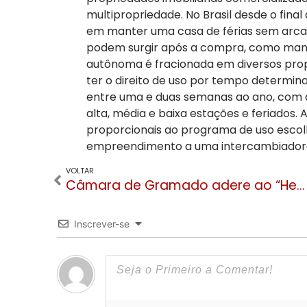
multipropriedade. No Brasil desde o final
em manter uma casa de férias sem arcar
podem surgir após a compra, como manu
autônoma é fracionada em diversos prop
ter o direito de uso por tempo determina
entre uma e duas semanas ao ano, com di
alta, média e baixa estações e feriado
proporcionais ao programa de uso escolhi
empreendimento a uma intercambiadora
VOLTAR
Câmara de Gramado adere ao “He for She” da ONU Mulheres, movimento focado em direitos humanos
Inscrever-se