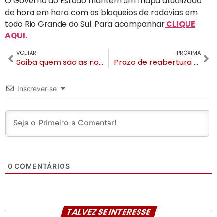
O Governo do Estado mantém um mapa atualizado
de hora em hora com os bloqueios de rodovias em
todo Rio Grande do Sul. Para acompanhar
CLIQUE
AQUI.
VOLTAR
PRÓXIMA
Saiba quem são as nove vítimas dos delizamentos no interior de Gramado e Canela
Prazo de reabertura do Aeroporto de Porto Alegre pode mudar diariamente
Inscrever-se
0
COMENTÁRIOS
TALVEZ SE INTERESSE