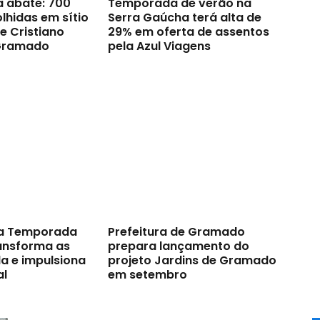
a abate: 700
Temporada de verão na
lhidas em sítio
Serra Gaúcha terá alta de
e Cristiano
29% em oferta de assentos
Gramado
pela Azul Viagens
a Temporada
Prefeitura de Gramado
ransforma as
prepara lançamento do
a e impulsiona
projeto Jardins de Gramado
al
em setembro