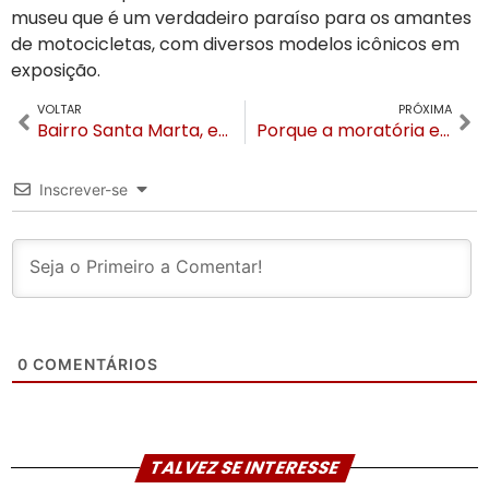
museu que é um verdadeiro paraíso para os amantes
de motocicletas, com diversos modelos icônicos em
exposição.
VOLTAR
PRÓXIMA
Bairro Santa Marta, em Canela, terá duas ações de “Bota-Fora” em Julho
Porque a moratória em Gramado é oportunidade de ouro para Canela
Inscrever-se
0
COMENTÁRIOS
TALVEZ SE INTERESSE