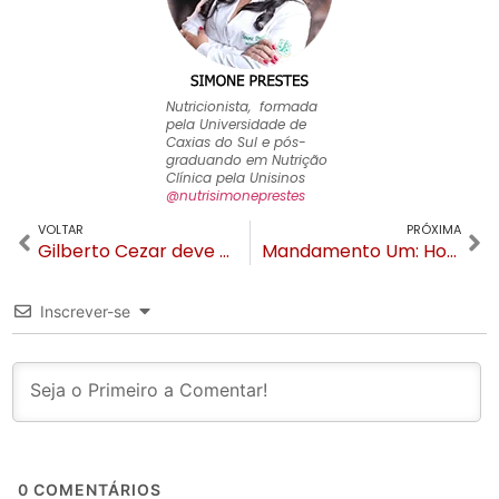
Nutricionista, formada
pela Universidade de
Caxias do Sul e pós-
graduando em Nutrição
Clínica pela Unisinos
@nutrisimoneprestes
VOLTAR
PRÓXIMA
Gilberto Cezar deve ser candidato a Prefeito de Canela com Tolão ou Carmen de vice
Mandamento Um: Honrarás tua História – Série Os Dez Mandamentos da Autoconfiança
Inscrever-se
0
COMENTÁRIOS