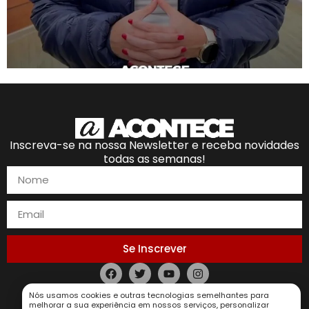
Inscreva-se na nossa Newsletter e receba novidades
todas as semanas!
Se Inscrever
Política de Privacidade
Nós usamos cookies e outras tecnologias semelhantes para
melhorar a sua experiência em nossos serviços, personalizar