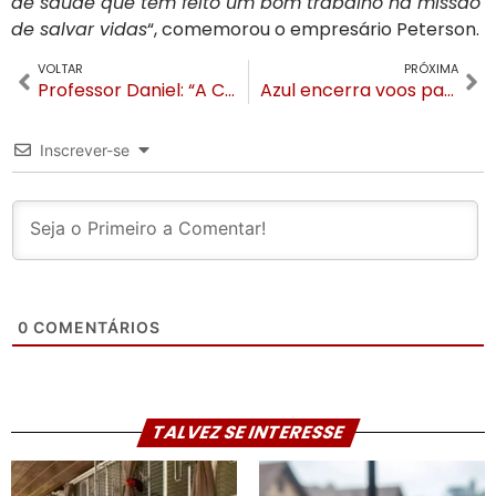
de saúde que tem feito um bom trabalho na missão
de salvar vidas
“, comemorou o empresário Peterson.
VOLTAR
PRÓXIMA
Professor Daniel: “A Câmara de Vereadores de Gramado tem que ser protagonista”
Azul encerra voos para Canela e Torres e pede melhorias nos aeroportos regionais
Inscrever-se
0
COMENTÁRIOS
TALVEZ SE INTERESSE