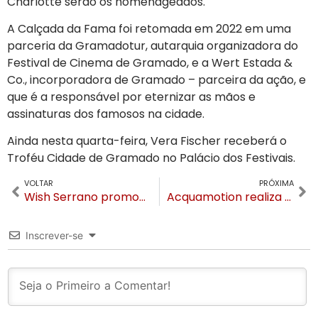
Charlotte serão os homenageados.
A Calçada da Fama foi retomada em 2022 em uma
parceria da Gramadotur, autarquia organizadora do
Festival de Cinema de Gramado, e a Wert Estada &
Co., incorporadora de Gramado – parceira da ação, e
que é a responsável por eternizar as mãos e
assinaturas dos famosos na cidade.
Ainda nesta quarta-feira, Vera Fischer receberá o
Troféu Cidade de Gramado no Palácio dos Festivais.
VOLTAR
PRÓXIMA
Wish Serrano promove “Feijoada das Estrelas” no Festival de Cinema
Acquamotion realiza 2ª Edição da Pool Party e espera mais de 2 mil pessoas
Inscrever-se