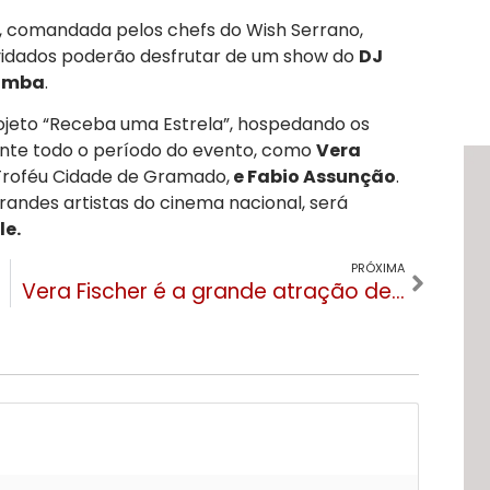
a, comandada pelos chefs do Wish Serrano,
vidados poderão desfrutar de um show do
DJ
Samba
.
jeto “Receba uma Estrela”, hospedando os
nte todo o período do evento, como
Vera
Troféu Cidade de Gramado,
e Fabio Assunção
.
grandes artistas do cinema nacional, será
e.
PRÓXIMA
Vera Fischer é a grande atração desta quarta (14) no Festival de Gramado