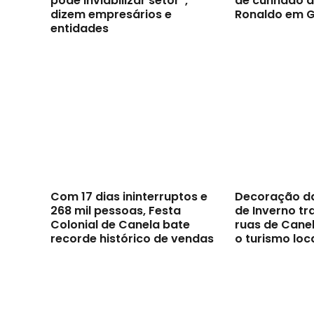
pode inviabilizar setor”,
de cunhado d
dizem empresários e
Ronaldo em 
entidades
Com 17 dias ininterruptos e
Decoração d
268 mil pessoas, Festa
de Inverno t
Colonial de Canela bate
ruas de Canel
recorde histórico de vendas
o turismo loc