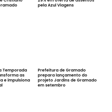
e Cristiano
29% em oferta de assentos
Gramado
pela Azul Viagens
a Temporada
Prefeitura de Gramado
ransforma as
prepara lançamento do
a e impulsiona
projeto Jardins de Gramado
al
em setembro