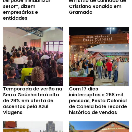
Lei pode inviabilizar
em sítio de cunhado de
setor”, dizem
Cristiano Ronaldo em
empresários e
Gramado
entidades
Temporada de verão na
Com 17 dias
Serra Gaúcha terá alta
ininterruptos e 268 mil
de 29% em oferta de
pessoas, Festa Colonial
assentos pela Azul
de Canela bate recorde
Viagens
histórico de vendas