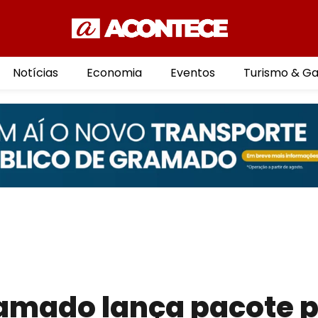
Notícias
Economia
Eventos
Turismo & G
ramado lança pacote 