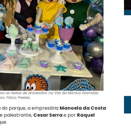
a as festas de aniversário na Vila da Mônica Gramado.
os: Flávio Prestes.
a do parque, a empresária
Manoela da Costa
 e palestrante,
Cesar Serra
e por
Raquel
ue.