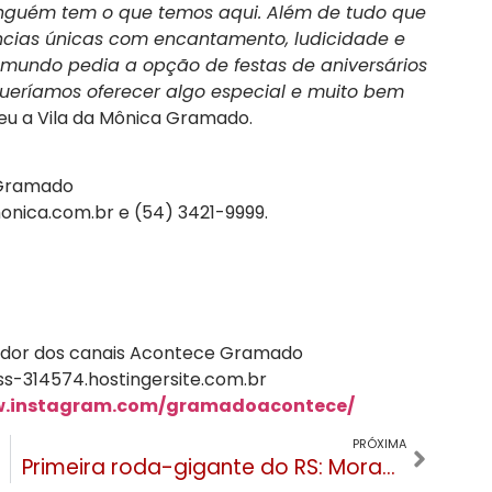
inguém tem o que temos aqui. Além de tudo que
ncias únicas com encantamento, ludicidade e
 mundo pedia a opção de festas de aniversários
 queríamos oferecer algo especial e muito bem
beu a Vila da Mônica Gramado.
a Gramado
onica.com.br
e (54) 3421-9999.
ndador dos canais Acontece Gramado
s-314574.hostingersite.com.br
w.instagram.com/gramadoacontece/
PRÓXIMA
Primeira roda-gigante do RS: Moradores de Canela e Gramado vão pagar R$ 35 reais para o passeio