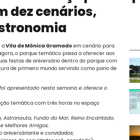
m dez cenários,
astronomia
 a
Vila de Mônica Gramado
em cenário para
e agora, o parque temático passa a oferecer aos
 suas festas de aniversário dentro do parque com
rutura de primeiro mundo servindo como pano de
foi apresentado nesta semana e oferece o
ração temática com três horas no espaço
co, Astronauta, Fundo do Mar, Reino Encantado,
 e Melhores Amigos.
 o aniversáriante e convidados;