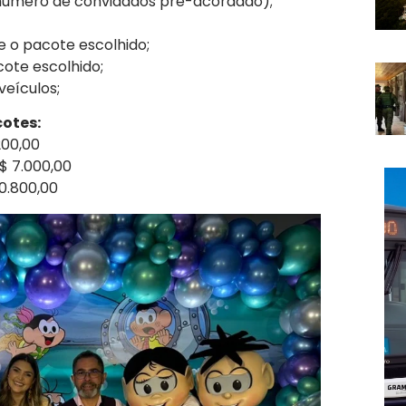
 número de convidados pré-acordado);
 o pacote escolhido;
ote escolhido;
veículos;
cotes:
200,00
$ 7.000,00
0.800,00