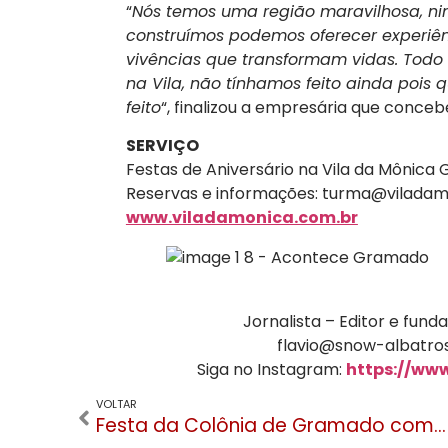
“
Nós temos uma região maravilhosa, n
construímos podemos oferecer experiê
vivências que transformam vidas. Todo
na Vila, não tínhamos feito ainda pois
feito
“, finalizou a empresária que conce
SERVIÇO
Festas de Aniversário na Vila da Mônic
Reservas e informações:
turma@viladam
www.viladamonica.com.br
Jornalista – Editor e fu
flavio@snow-albatros
Siga no Instagram:
https://ww
VOLTAR
Festa da Colônia de Gramado começa nesta quinta (25) e segue até o dia 12 de maio