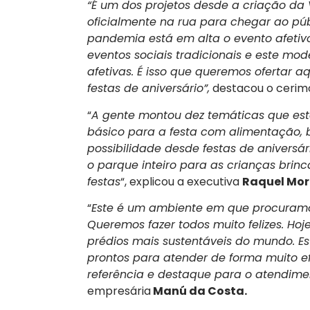
“É um dos projetos desde a criação da 
oficialmente na rua para chegar ao públ
pandemia está em alta o evento afetivo
eventos sociais tradicionais e este mo
afetivas. É isso que queremos ofertar a
festas de aniversário”,
destacou o cerimo
“
A gente montou dez temáticas que est
básico para a festa com alimentação,
possibilidade desde festas de aniversá
o parque inteiro para as crianças brin
festas
“, explicou a executiva
Raquel Mor
“
Este é um ambiente em que procuramo
Queremos fazer todos muito felizes. H
prédios mais sustentáveis do mundo. Es
prontos para atender de forma muito ef
referência e destaque para o atendimen
empresária
Manú da Costa.