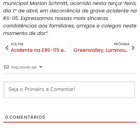
municipal Marlon Schmitt, ocorrido nesta terça-feira,
dia 1º de abril, em decorrência de grave acidente na
RS-115. Expressamos nossas mais sinceras
condolências aos familiares, amigos e colegas neste
momento de dor”.
VOLTAR
PRÓXIMA
Acidente na ERS-115 em Gramado, na tarde desta terça (1º), tem dois feridos e uma vítima fatal
Greenvalley, Luminous, Mirada e Blend: GV anuncia datas em Gramado e início de vendas dos ingressos
Inscrever-se
0
COMENTÁRIOS