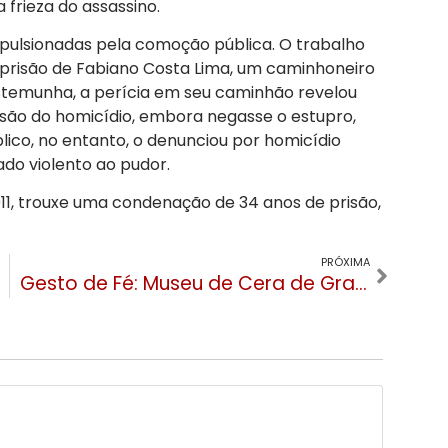
 frieza do assassino.
impulsionadas pela comoção pública. O trabalho
e prisão de Fabiano Costa Lima, um caminhoneiro
estemunha, a perícia em seu caminhão revelou
issão do homicídio, embora negasse o estupro,
ico, no entanto, o denunciou por homicídio
ado violento ao pudor.
11, trouxe uma condenação de 34 anos de prisão,
PRÓXIMA
Gesto de Fé: Museu de Cera de Gramado presenteia visitantes com foto do Papa Francisco