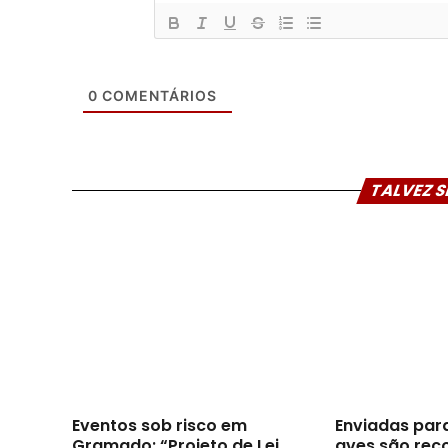
0
COMENTÁRIOS
TALVEZ S
Eventos sob risco em
Enviadas par
Gramado: “Projeto de Lei
aves são reco