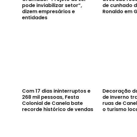
pode inviabilizar setor”,
de cunhado d
dizem empresários e
Ronaldo em 
entidades
Com 17 dias ininterruptos e
Decoração d
268 mil pessoas, Festa
de Inverno t
Colonial de Canela bate
ruas de Canel
recorde histórico de vendas
o turismo loc