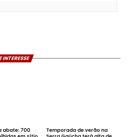
E INTERESSE
a abate: 700
Temporada de verão na
lhidas em sítio
Serra Gaúcha terá alta de