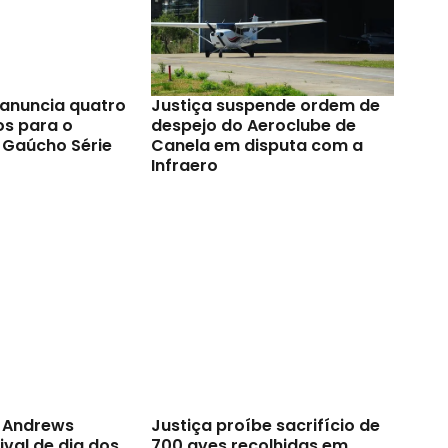
anuncia quatro
Justiça suspende ordem de
os para o
despejo do Aeroclube de
Gaúcho Série
Canela em disputa com a
Infraero
t Andrews
Justiça proíbe sacrifício de
val de dia dos
700 aves recolhidas em