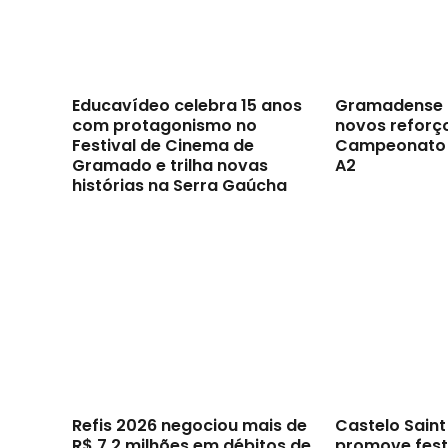
Educavídeo celebra 15 anos
Gramadense 
com protagonismo no
novos reforç
Festival de Cinema de
Campeonato 
Gramado e trilha novas
A2
histórias na Serra Gaúcha
Refis 2026 negociou mais de
Castelo Sain
R$ 7,2 milhões em débitos de
promove festi