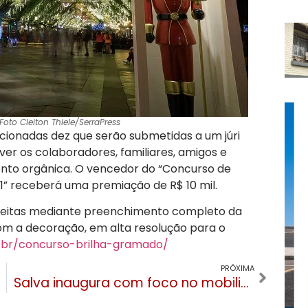
to Cleiton Thiele/SerraPress
ecionadas dez que serão submetidas a um júri
ver os colaboradores, familiares, amigos e
nto orgânica. O vencedor do “Concurso de
1” receberá uma premiação de R$ 10 mil.
r feitas mediante preenchimento completo da
com a decoração, em alta resolução para o
.br/concurso-brilha-gramado/
PRÓXIMA
Salva inaugura com foco no mobiliário em couro em Gramado