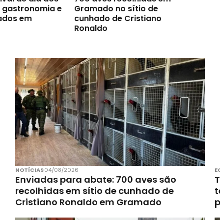
a gastronomia e
Gramado no sítio de
ados em
cunhado de Cristiano
Ronaldo
NOTÍCIAS
04/08/2026
E
Enviadas para abate: 700 aves são
T
recolhidas em sítio de cunhado de
t
Cristiano Ronaldo em Gramado
p