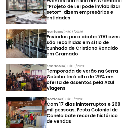
Eventos sob risco em Gramado:
“Projeto de Lei pode inviabilizar
setor”, dizem empresários e
entidades
NOTÍCIAS
04/08/2026
Enviadas para abate: 700 aves
são recolhidas em sítio de
cunhado de Cristiano Ronaldo
em Gramado
ECONOMIA
03/08/2026
Temporada de verão na Serra
Gaúcha terá alta de 29% em
oferta de assentos pela Azul
Viagens
NOTÍCIAS
03/08/2026
Com 17 dias ininterruptos e 268
mil pessoas, Festa Colonial de
Canela bate recorde histórico
de vendas