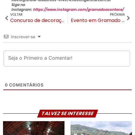
Siga no
Instagram:
https://www.instagram.com/gramadoacontece/
VOLTAR
PRÓXIMA
Concurso de decoração natalina em Gramado tem prêmio de R$ 10 mil
Evento em Gramado reúne corretores e gestores de imobiliárias nesta terça
Inscrever-se
0
COMENTÁRIOS
TALVEZ SE INTERESSE