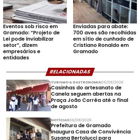
Eventos sob risco em
Enviadas para abate:
Gramado: “Projeto de
700 aves são recolhidas
Lei pode inviabilizar
em sítio de cunhado de
setor”, dizem
Cristiano Ronaldo em
empresários e
Gramado
entidades
RELACIONADAS
TURISMO & GASTRONOMIA
06/08/2026
Casinhas do artesanato de
Canela seguem abertas na
Praça João Corrêa até o final
de agosto
NOTÍCIAS
06/08/2026
Prefeitura de Gramado
inaugura Casa de Convivência
Susana Bertolucci para