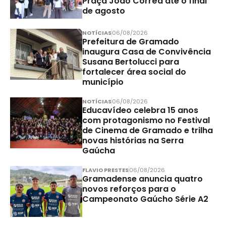
Praça João Corrêa até o final
de agosto
NOTÍCIAS
06/08/2026
Prefeitura de Gramado
inaugura Casa de Convivência
Susana Bertolucci para
fortalecer área social do
município
NOTÍCIAS
06/08/2026
Educavídeo celebra 15 anos
com protagonismo no Festival
de Cinema de Gramado e trilha
novas histórias na Serra
Gaúcha
FLAVIO PRESTES
06/08/2026
Gramadense anuncia quatro
novos reforços para o
Campeonato Gaúcho Série A2