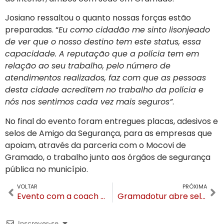
Josiano ressaltou o quanto nossas forças estão
preparadas. “
Eu como cidadão me sinto lisonjeado
de ver que o nosso destino tem este status, essa
capacidade. A reputação que a polícia tem em
relação ao seu trabalho, pelo número de
atendimentos realizados, faz com que as pessoas
desta cidade acreditem no trabalho da polícia e
nós nos sentimos cada vez mais seguros”
.
No final do evento foram entregues placas, adesivos e
selos de Amigo da Segurança, para as empresas que
apoiam, através da parceria com o Mocovi de
Gramado, o trabalho junto aos órgãos de segurança
pública no município.
VOLTAR
PRÓXIMA
Evento com a coach Ângela di Verbeno acontece na Real Wood em celebração ao Dia da Mulher
Gramadotur abre seleção para contratação temporária de assistentes administrativo e de eventos
Inscrever-se