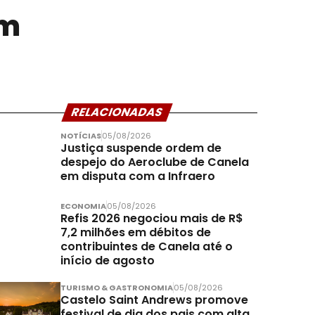
em
RELACIONADAS
NOTÍCIAS
05/08/2026
Justiça suspende ordem de
despejo do Aeroclube de Canela
em disputa com a Infraero
ECONOMIA
05/08/2026
Refis 2026 negociou mais de R$
7,2 milhões em débitos de
contribuintes de Canela até o
início de agosto
TURISMO & GASTRONOMIA
05/08/2026
Castelo Saint Andrews promove
festival de dia dos pais com alta