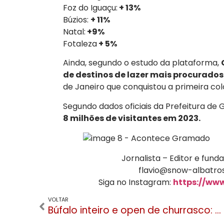
Foz do Iguaçu:
+ 13%
Búzios:
+ 11%
Natal:
+9%
Fotaleza
+ 5%
Ainda, segundo o estudo da plataforma,
de destinos de lazer mais procurados
de Janeiro que conquistou a primeira co
Segundo dados oficiais da Prefeitura d
8 milhões de visitantes em 2023.
Jornalista – Editor e fu
flavio@snow-albatros
Siga no Instagram:
https://ww
VOLTAR
Búfalo inteiro e open de churrasco: Festival em Gramado deve reunir 2 mil pessoas neste sábado