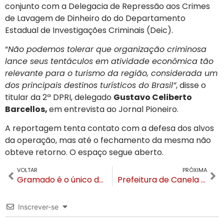
conjunto com a Delegacia de Repressão aos Crimes
de Lavagem de Dinheiro do do Departamento
Estadual de Investigações Criminais (Deic).
“
Não podemos tolerar que organização criminosa
lance seus tentáculos em atividade econômica tão
relevante para o turismo da região, considerada um
dos principais destinos turísticos do Brasil”
, disse o
titular da 2ª DPRI, delegado
Gustavo Celiberto
Barcellos,
em entrevista ao Jornal Pioneiro.
A reportagem tenta contato com a defesa dos alvos
da operação, mas até o fechamento da mesma não
obteve retorno. O espaço segue aberto.
VOLTAR
PRÓXIMA
Gramado é o único destino de lazer top Brasil que teve queda na tarifa média em 2023
Prefeitura de Canela realiza plantio de 20 mil mudas de flores em canteiros públicos
Inscrever-se