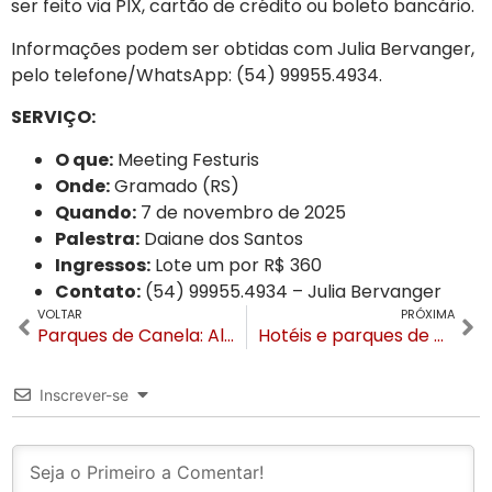
ser feito via PIX, cartão de crédito ou boleto bancário.
Informações podem ser obtidas com Julia Bervanger,
pelo telefone/WhatsApp: (54) 99955.4934.
SERVIÇO:
O que:
Meeting Festuris
Onde:
Gramado (RS)
Quando:
7 de novembro de 2025
Palestra:
Daiane dos Santos
Ingressos:
Lote um por R$ 360
Contato:
(54) 99955.4934 – Julia Bervanger
VOLTAR
PRÓXIMA
Parques de Canela: Alpen Park e Terra Mágica Florybal são listados em ranking mundial do TripAdvisor 2025
Hotéis e parques de Canela/RS oferecem descontos em setembro durante o festival Sabores de Canela
Inscrever-se