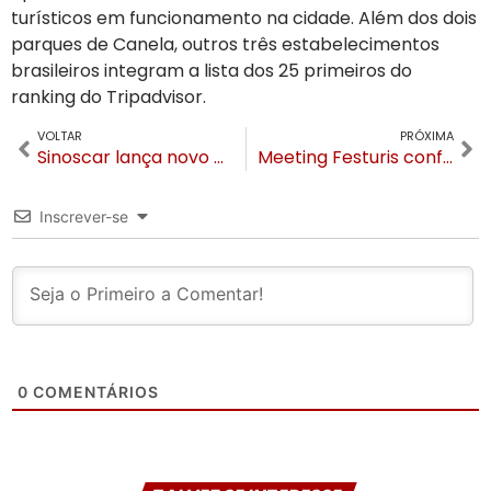
turísticos em funcionamento na cidade. Além dos dois
parques de Canela, outros três estabelecimentos
brasileiros integram a lista dos 25 primeiros do
ranking do Tripadvisor.
VOLTAR
PRÓXIMA
Sinoscar lança novo Chevrolet Tracker 2026 com evento simultâneo em oito cidades gaúchas
Meeting Festuris confirma Daiane dos Santos como painelista e abre venda de ingressos
Inscrever-se
0
COMENTÁRIOS