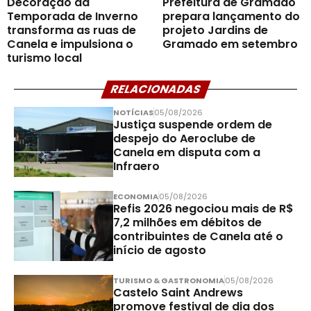
Decoração da
Prefeitura de Gramado
Temporada de Inverno
prepara lançamento do
transforma as ruas de
projeto Jardins de
Canela e impulsiona o
Gramado em setembro
turismo local
RELACIONADAS
NOTÍCIAS
05/08/2026
Justiça suspende ordem de
despejo do Aeroclube de
Canela em disputa com a
Infraero
ECONOMIA
05/08/2026
Refis 2026 negociou mais de R$
7,2 milhões em débitos de
contribuintes de Canela até o
início de agosto
TURISMO & GASTRONOMIA
05/08/2026
Castelo Saint Andrews
promove festival de dia dos