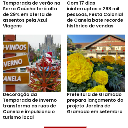
Temporada de verão na
Com 17 dias
Serra Gaúcha terá alta
ininterruptos e 268 mil
de 29% em oferta de
pessoas, Festa Colonial
assentos pela Azul
de Canela bate recorde
Viagens
histórico de vendas
Decoração da
Prefeitura de Gramado
Temporada de Inverno
prepara lançamento do
transforma as ruas de
projeto Jardins de
Canela e impulsiona o
Gramado em setembro
turismo local