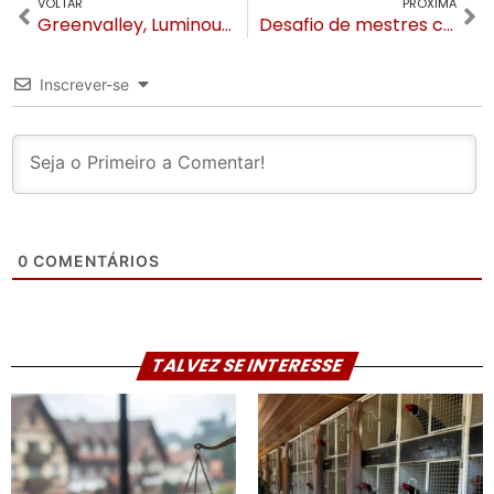
VOLTAR
PRÓXIMA
Greenvalley, Luminous, Mirada e Blend: GV anuncia datas em Gramado e início de vendas dos ingressos
Desafio de mestres confeiteiros é atração da ChocoPáscoa Gramado no fim de semana
Inscrever-se
0
COMENTÁRIOS
TALVEZ SE INTERESSE