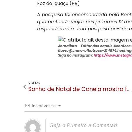
Foz do Iguaçu (PR)
A
pesquisa foi encomendada pela Book
que pretende viajar nos próximos 12 mese
responderam a uma pesquisa on-line em
Jornalista –
Editor dos canais Acontec
flavio@snow-albatross-314574.hostinge
Siga no Instagram:
https://www.instag
VOLTAR
Sonho de Natal de Canela mostra força com anúncio de atrações plurais e sociais
Inscrever-se