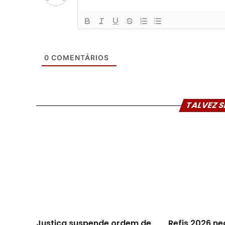
0
COMENTÁRIOS
TALVEZ S
Justiça suspende ordem de
Refis 2026 n