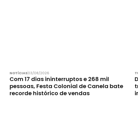
NOTÍCIAS
03/08/2026
T
Com 17 dias ininterruptos e 268 mil
D
pessoas, Festa Colonial de Canela bate
t
recorde histórico de vendas
i