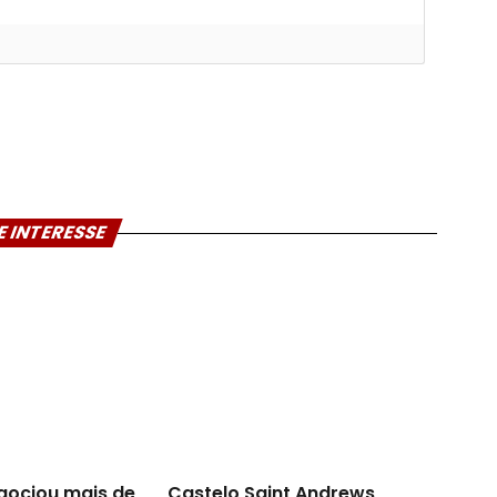
E INTERESSE
egociou mais de
Castelo Saint Andrews