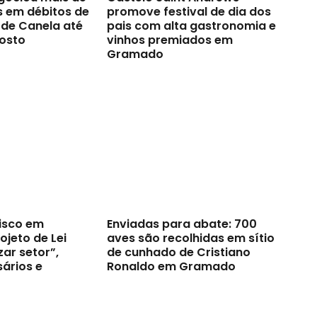
s em débitos de
promove festival de dia dos
 de Canela até
pais com alta gastronomia e
gosto
vinhos premiados em
Gramado
risco em
Enviadas para abate: 700
jeto de Lei
aves são recolhidas em sítio
zar setor”,
de cunhado de Cristiano
ários e
Ronaldo em Gramado