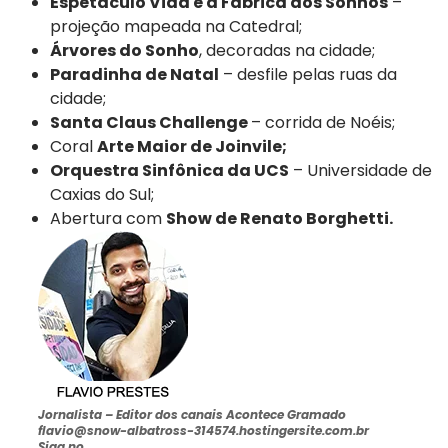
Espetáculo Vida e a Fábrica dos Sonhos
–
projeção mapeada na Catedral;
Árvores do Sonho
, decoradas na cidade;
Paradinha de Natal
– desfile pelas ruas da
cidade;
Santa Claus Challenge
– corrida de Noéis;
Coral
Arte Maior de Joinvile;
Orquestra Sinfônica da UCS
– Universidade de
Caxias do Sul;
Abertura com
Show de Renato Borghetti.
Jornalista –
Editor dos canais Acontece Gramado
flavio@snow-albatross-314574.hostingersite.com.br
Siga no