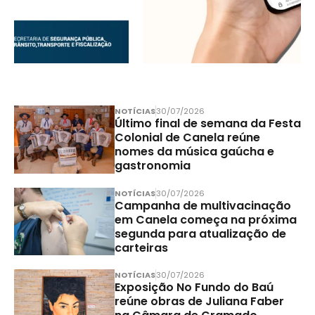
NOTÍCIAS
30/07/2026
Último final de semana da Festa
Colonial de Canela reúne
nomes da música gaúcha e
gastronomia
NOTÍCIAS
30/07/2026
Campanha de multivacinação
em Canela começa na próxima
segunda para atualização de
carteiras
NOTÍCIAS
30/07/2026
Exposição No Fundo do Baú
reúne obras de Juliana Faber