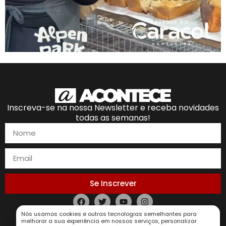
Inscreva-se na nossa Newsletter e receba novidades
todas as semanas!
Se Inscrever
Política de Privacidade
Nós usamos cookies e outras tecnologias semelhantes para
melhorar a sua experiência em nossos serviços, personalizar