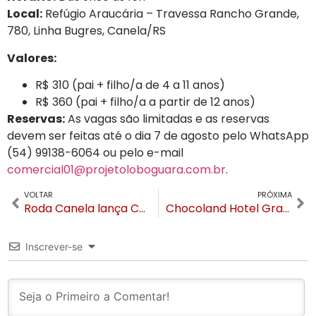
Local:
Refúgio Araucária – Travessa Rancho Grande,
780, Linha Bugres, Canela/RS
Valores:
R$ 310 (pai + filho/a de 4 a 11 anos)
R$ 360 (pai + filho/a a partir de 12 anos)
Reservas:
As vagas são limitadas e as reservas
devem ser feitas até o dia 7 de agosto pelo WhatsApp
(54) 99138-6064 ou pelo e-mail
comercial01@projetoloboguara.com.br
.
VOLTAR
PRÓXIMA
Roda Canela lança Cabine Tematizada em parceria com a Criamigos
Chocoland Hotel Gramado comemora segundo aniversário, apresenta novidades gastronômicas e projeta expansão
Inscrever-se