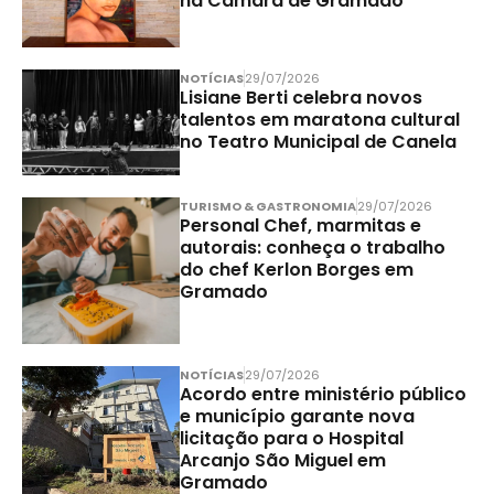
na Câmara de Gramado
NOTÍCIAS
29/07/2026
Lisiane Berti celebra novos
talentos em maratona cultural
no Teatro Municipal de Canela
TURISMO & GASTRONOMIA
29/07/2026
Personal Chef, marmitas e
autorais: conheça o trabalho
do chef Kerlon Borges em
Gramado
NOTÍCIAS
29/07/2026
Acordo entre ministério público
e município garante nova
licitação para o Hospital
Arcanjo São Miguel em
Gramado