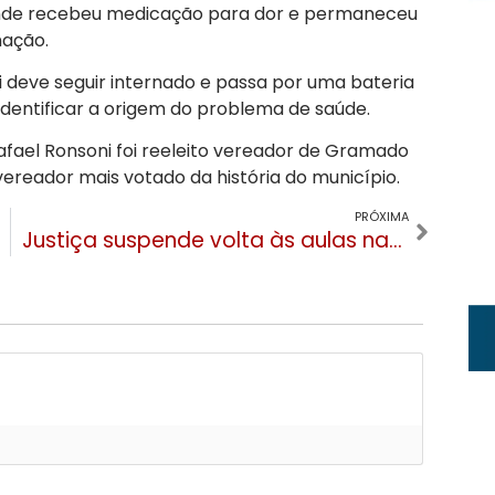
 onde recebeu medicação para dor e permaneceu
nação.
i deve seguir internado e passa por uma bateria
dentificar a origem do problema de saúde.
afael Ronsoni foi reeleito vereador de Gramado
ereador mais votado da história do município.
PRÓXIMA
Justiça suspende volta às aulas nas Escolas Estaduais do Rio Grande do Sul