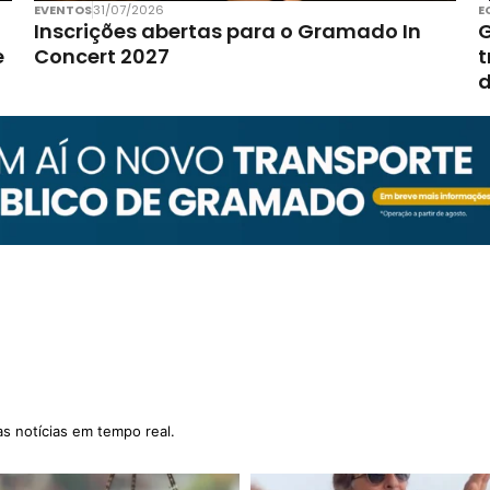
EVENTOS
31/07/2026
E
Inscrições abertas para o Gramado In
G
e
Concert 2027
t
d
as notícias em tempo real.